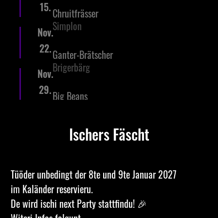
15.
Chruitfrässer
Simplon
Nov.
22.
Ganter-Brätscher
Brigerbärg
Nov.
29.
Big Beans
Grechu
Nov.
Ischers Fäscht
Tüöder unbedingt der 8te und 9te Januar 2027
im Kaländer reservieru.
De wird ischi next Party stattfindu! 🎉
Witeri Infos folgunt...