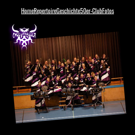
Home
Repertoire
Geschichte
50er-Club
Fotos